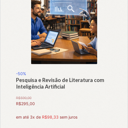
-50%
Pesquisa e Revisão de Literatura com
Inteligência Artificial
R$
590,00
O
R$
295,00
preço
O
original
preço
em até 3x de
R$
98,33
sem juros
era:
atual