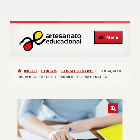
Pular
Pular
Menu
para
para
navegação
o
conteúdo
INÍCIO
CURSOS
CURSOS ONLINE
EDUCAÇÃO A
DISTÂNCIA E BLENDED LEARNING: TEORIA E PRÁTICA
🔍