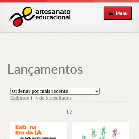
Pular
Pular
Menu
para
para
navegação
o
conteúdo
Lançamentos
Classificado
Exibindo 1–4 de 6 resultados
por
mais
1
2
recente