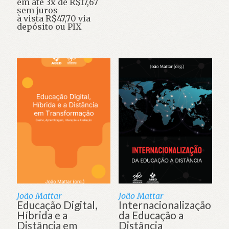
em até 3x de
R$
17,67
sem juros
à vista
R$
47,70
via
depósito ou PIX
João Mattar
João Mattar
Educação Digital,
Internacionalização
Híbrida e a
da Educação a
Distância em
Distância