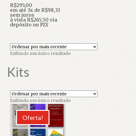
O
R$
295,00
preço
O
em até 3x de
R$
98,33
original
preço
sem juros
era:
atual
à vista
R$
265,50
via
R$590,00.
é:
depósito ou PIX
R$295,00.
Exibindo um único resultado
Kits
Exibindo um único resultado
Oferta!