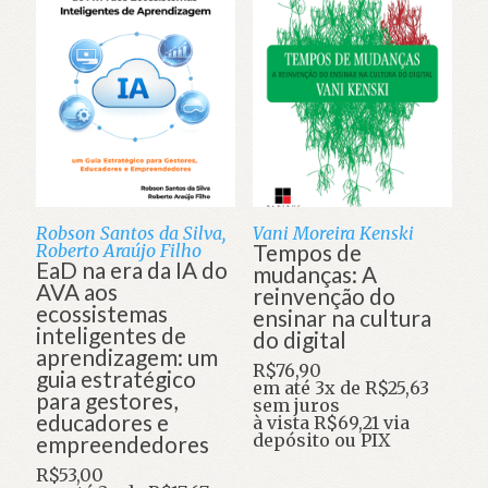
Robson Santos da Silva,
Vani Moreira Kenski
Tempos de
Roberto Araújo Filho
EaD na era da IA do
mudanças: A
AVA aos
reinvenção do
ecossistemas
ensinar na cultura
inteligentes de
do digital
aprendizagem: um
R$
76,90
guia estratégico
em até 3x de
R$
25,63
para gestores,
sem juros
educadores e
à vista
R$
69,21
via
depósito ou PIX
empreendedores
R$
53,00