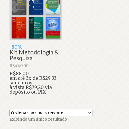
-80%
Kit Metodologia &
Pesquisa
R$
440,00
O
R$
88,00
preço
O
em até 3x de
R$
29,33
original
preço
sem juros
era:
atual
à vista
R$
79,20
via
R$440,00.
é:
depósito ou PIX
R$88,00.
Exibindo um único resultado