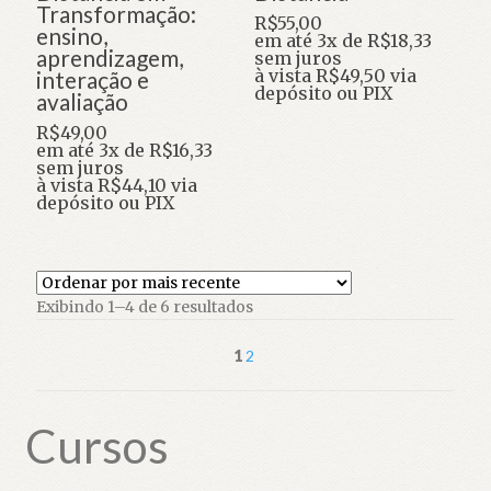
Transformação:
R$
55,00
ensino,
em até 3x de
R$
18,33
aprendizagem,
sem juros
à vista
R$
49,50
via
interação e
depósito ou PIX
avaliação
R$
49,00
em até 3x de
R$
16,33
sem juros
à vista
R$
44,10
via
depósito ou PIX
Classificado
Exibindo 1–4 de 6 resultados
por
mais
1
2
recente
Cursos