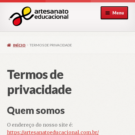
Pular
Pular
Menu
para
para
navegação
o
conteúdo
INÍCIO
TERMOS DE PRIVACIDADE
Termos de
privacidade
Quem somos
O endereço do nosso site é:
https://artesanatoeducacional.com.br/