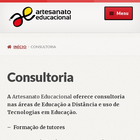
Pular
Pular
Menu
para
para
navegação
o
conteúdo
INÍCIO
CONSULTORIA
Consultoria
A
Artesanato Educacional
oferece consultoria
nas áreas de Educação a Distância e uso de
Tecnologias em Educação.
– Formação de tutores