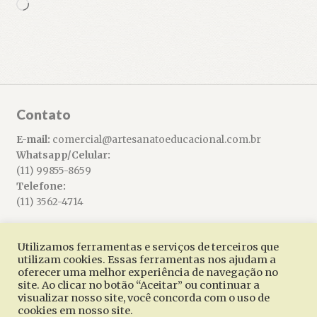
Carregando...
Contato
E-mail:
comercial@artesanatoeducacional.com.br
Whatsapp/Celular:
(11) 99855-8659
Telefone:
(11) 3562-4714
Utilizamos ferramentas e serviços de terceiros que
utilizam cookies. Essas ferramentas nos ajudam a
oferecer uma melhor experiência de navegação no
© Artesanato Educacional 2026
site. Ao clicar no botão “Aceitar” ou continuar a
Built with WooCommerce
.
visualizar nosso site, você concorda com o uso de
cookies em nosso site.