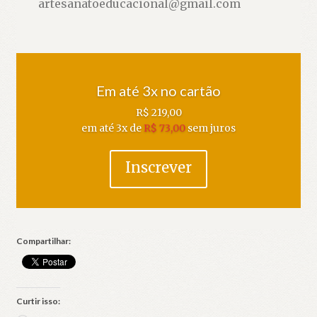
artesanatoeducacional@gmail.com
Em até 3x no cartão
R$ 219
,00
em até 3x de
R$ 73,00
sem juros
Inscrever
Compartilhar:
Curtir isso: