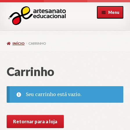
Pular
Pular
Menu
para
para
navegação
o
conteúdo
INÍCIO
CARRINHO
Carrinho
Seu carrinho está vazio.
Retornar para a loja