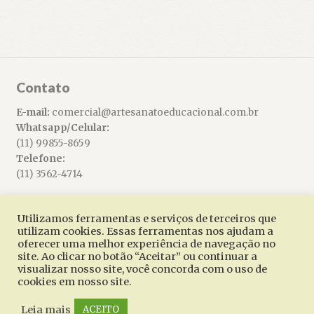
Contato
E-mail:
comercial@artesanatoeducacional.com.br
Whatsapp/Celular:
(11) 99855-8659
Telefone:
(11) 3562-4714
Utilizamos ferramentas e serviços de terceiros que
utilizam cookies. Essas ferramentas nos ajudam a
oferecer uma melhor experiência de navegação no
© Artesanato Educacional 2026
site. Ao clicar no botão “Aceitar” ou continuar a
Built with WooCommerce
.
visualizar nosso site, você concorda com o uso de
cookies em nosso site.
Leia mais
ACEITO
0