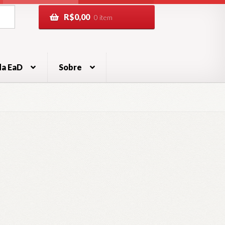
R$
0,00
0 item
da EaD
Sobre