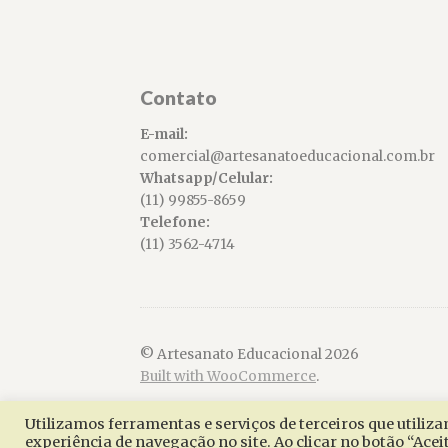
Contato
E-mail:
comercial@artesanatoeducacional.com.br
Whatsapp/Celular:
(11) 99855-8659
Telefone:
(11) 3562-4714
© Artesanato Educacional 2026
Built with WooCommerce
.
Utilizamos ferramentas e serviços de terceiros que utili
experiência de navegação no site. Ao clicar no botão “Acei