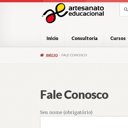
Pular
Pular
Pesq
Pesq
por:
para
para
navegação
o
conteúdo
Início
Consultoria
Cursos
INÍCIO
FALE CONOSCO
Fale Conosco
Seu nome (obrigatório)