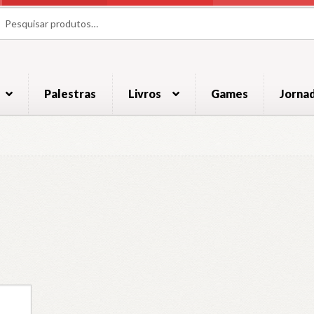
uisar
uisar
Palestras
Livros
Games
Jorna