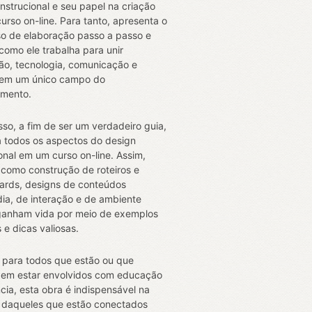
instrucional e seu papel na criação
urso on-line. Para tanto, apresenta o
o de elaboração passo a passo e
como ele trabalha para unir
o, tecnologia, comunicação e
 em um único campo do
imento.
sso, a fim de ser um verdadeiro guia,
 todos os aspectos do design
ional em um curso on-line. Assim,
 como construção de roteiros e
ards, designs de conteúdos
dia, de interação e de ambiente
 ganham vida por meio de exemplos
 e dicas valiosas.
o para todos que estão ou que
em estar envolvidos com educação
ncia, esta obra é indispensável na
 daqueles que estão conectados