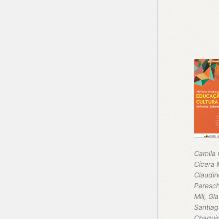
Camila O
Cícera 
Claudin
Paresch
Mill, Gl
Santiag
Chaqui