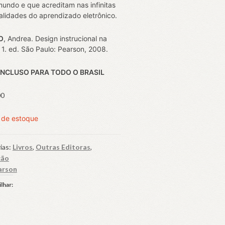
undo e que acreditam nas infinitas
alidades do aprendizado eletrônico.
O
, Andrea. Design instrucional na
. 1. ed. São Paulo: Pearson, 2008.
INCLUSO PARA TODO O BRASIL
00
 de estoque
ias:
Livros
,
Outras Editoras
,
ção
arson
lhar: