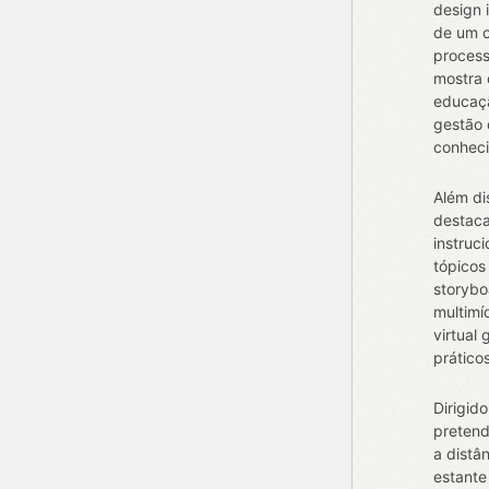
design 
de um c
process
mostra 
educaçã
gestão
conhec
Além di
destaca
instruc
tópicos
storybo
multimí
virtual
práticos
Dirigid
pretend
a distâ
estante