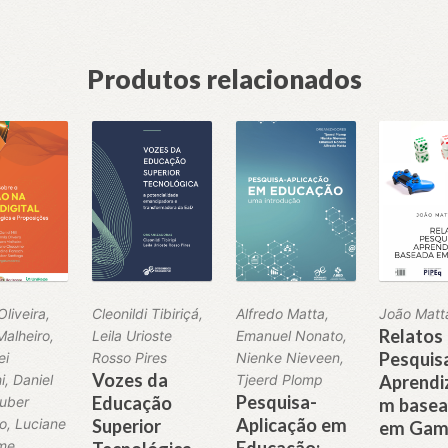
Produtos relacionados
liveira,
Cleonildi Tibiriçá,
Alfredo Matta,
João Matt
Relatos
Malheiro,
Leila Urioste
Emanuel Nonato,
Pesquis
ei
Rosso Pires
Nienke Nieveen,
Vozes da
i, Daniel
Tjeerd Plomp
Aprendi
Pesquisa-
Educação
auber
m base
Aplicação em
o, Luciane
Superior
em Gam
me