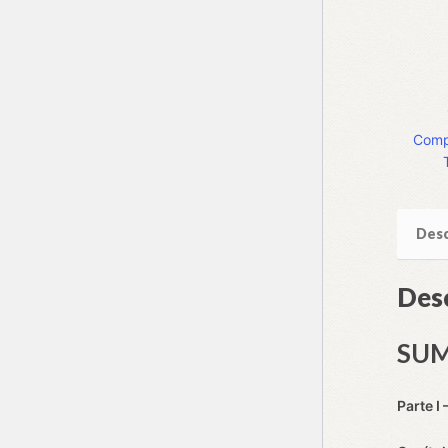
Compa
Desc
Des
SU
Parte I