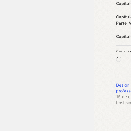
Capítul
Capítul
Parte I
Capítul
Curtir is
Carr
Design 
profess
15 de o
Post sim