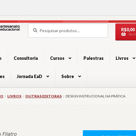
Pesquisar
Pesquisar
R$
0,00
por:
item
ação
údo
o
Consultoria
Cursos
Palestras
Livros
es
Jornada EaD
Sobre
IO
LIVROS
OUTRAS EDITORAS
DESIGN INSTRUCIONAL NA PRÁTICA
 Filatro