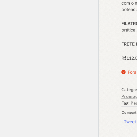
com o m
potenci
FILATR
prática
FRETE 
R$
112,
Fora
Categor
Promo
Tag:
Pe
Comparti
Tweet