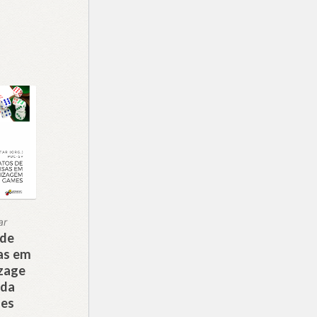
ar
 de
as em
zage
ada
es