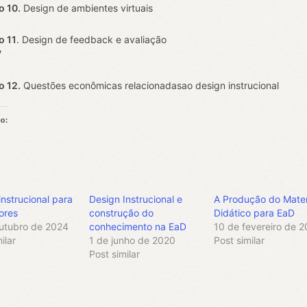
o 10.
Design de ambientes virtuais
o 11
. Design de feedback e avaliação
V
o 12.
Questões econômicas relacionadasao design instrucional
so:
egando...
instrucional para
Design Instrucional e
A Produção do Mater
ores
construção do
Didático para EaD
utubro de 2024
conhecimento na EaD
10 de fevereiro de 
ilar
1 de junho de 2020
Post similar
Post similar