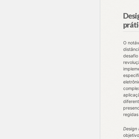
Desig
prát
O notáv
distânc
desafio
revoluç
impleme
especif
eletrôn
complex
aplicaç
diferen
presenc
regidas
Design 
objetivo