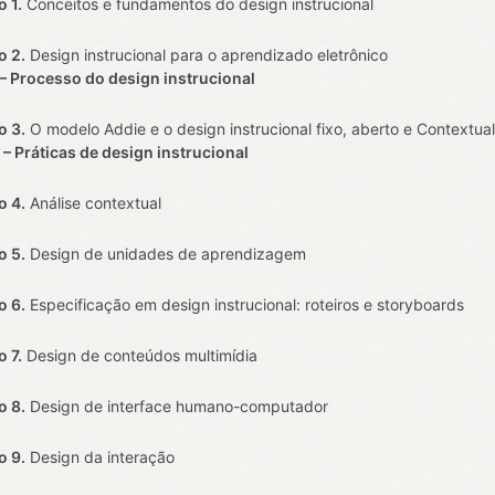
o 1.
Conceitos e fundamentos do design instrucional
o 2.
Design instrucional para o aprendizado eletrônico
I – Processo do design instrucional
o 3.
O modelo Addie e o design instrucional fixo, aberto e Contextua
II – Práticas de design instrucional
o 4.
Análise contextual
o 5.
Design de unidades de aprendizagem
o 6.
Especificação em design instrucional: roteiros e storyboards
o 7.
Design de conteúdos multimídia
o 8.
Design de interface humano-computador
o 9.
Design da interação