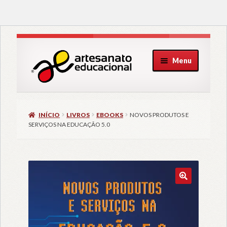
Pular
Pular
Menu
para
para
navegação
o
conteúdo
INÍCIO
LIVROS
EBOOKS
NOVOS PRODUTOS E
SERVIÇOS NA EDUCAÇÃO 5.0
🔍