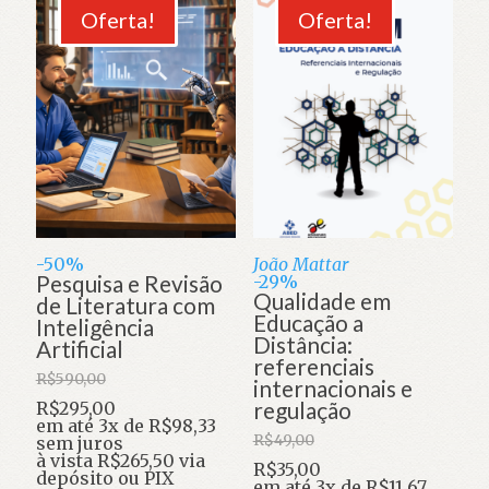
mais
Oferta!
Oferta!
recente
-50%
João Mattar
Pesquisa e Revisão
-29%
Qualidade em
de Literatura com
Educação a
Inteligência
Distância:
Artificial
referenciais
R$
590,00
internacionais e
O
regulação
R$
295,00
preço
O
em até 3x de
R$
98,33
original
preço
R$
49,00
sem juros
era:
atual
à vista
R$
265,50
via
O
R$
35,00
R$590,00.
é:
depósito ou PIX
preço
O
em até 3x de
R$
11,67