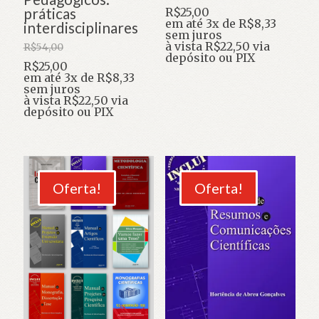
práticas
O
R$
25,00
preço
O
em até 3x de
R$
8,33
interdisciplinares
original
preço
sem juros
era:
atual
à vista
R$
22,50
via
R$
54,00
R$68,00.
é:
depósito ou PIX
O
R$
25,00
R$25,00.
preço
O
em até 3x de
R$
8,33
original
preço
sem juros
era:
atual
à vista
R$
22,50
via
R$54,00.
é:
depósito ou PIX
R$25,00.
Oferta!
Oferta!