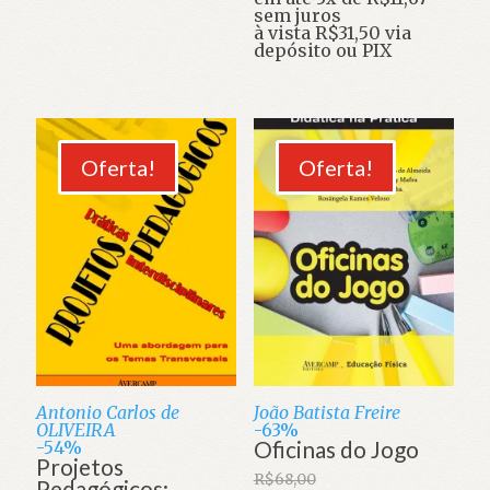
R$295,00.
original
preço
sem juros
era:
atual
à vista
R$
31,50
via
R$49,00.
é:
depósito ou PIX
R$35,00.
Oferta!
Oferta!
Antonio Carlos de
João Batista Freire
OLIVEIRA
-63%
Oficinas do Jogo
-54%
Projetos
R$
68,00
Pedagógicos: