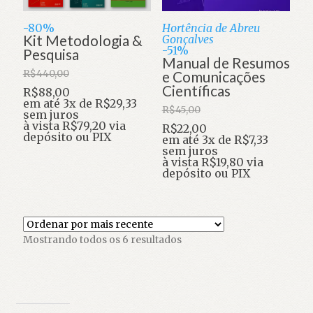
-80%
Hortência de Abreu
Kit Metodologia &
Gonçalves
-51%
Pesquisa
Manual de Resumos
R$
440,00
e Comunicações
Científicas
O
R$
88,00
preço
O
em até 3x de
R$
29,33
R$
45,00
original
preço
sem juros
era:
atual
à vista
R$
79,20
via
O
R$
22,00
R$440,00.
é:
depósito ou PIX
preço
O
em até 3x de
R$
7,33
R$88,00.
original
preço
sem juros
era:
atual
à vista
R$
19,80
via
R$45,00.
é:
depósito ou PIX
R$22,00.
Classificado
Mostrando todos os 6 resultados
por
mais
recente