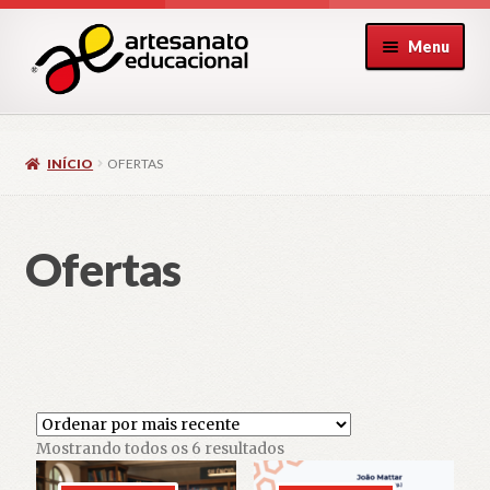
Pular
Pular
Menu
para
para
navegação
o
conteúdo
INÍCIO
OFERTAS
Ofertas
Classificado
Mostrando todos os 6 resultados
por