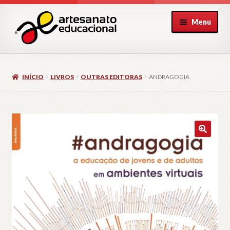
Pular
Pular
Menu
para
para
navegação
o
conteúdo
INÍCIO
LIVROS
OUTRAS EDITORAS
ANDRAGOGIA