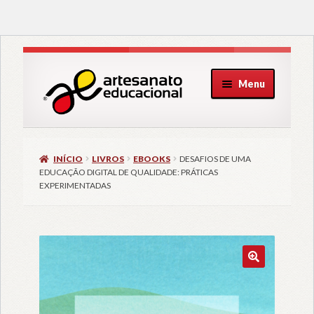
Pular
Pular
Menu
para
para
navegação
o
conteúdo
INÍCIO
LIVROS
EBOOKS
DESAFIOS DE UMA
EDUCAÇÃO DIGITAL DE QUALIDADE: PRÁTICAS
EXPERIMENTADAS
🔍