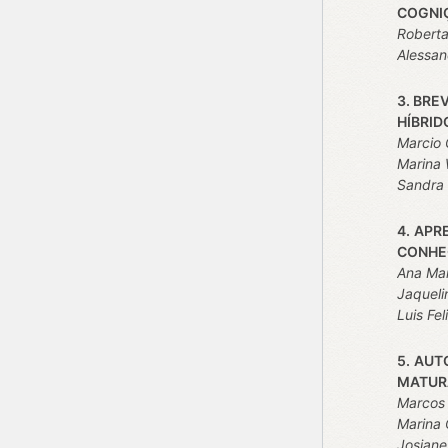
COGNI
Robert
Alessa
3. BRE
HÍBRID
Marcio 
Marina 
Sandra 
4.
APR
CONHE
Ana Mar
Jaqueli
Luis Fe
5.
AUTO
MATUR
Marcos 
Marina 
Josiane