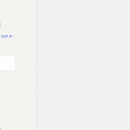
 por e-
A