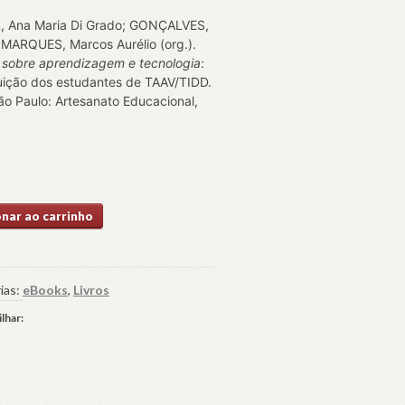
, Ana Maria Di Grado; GONÇALVES,
 MARQUES, Marcos Aurélio (org.).
 sobre aprendizagem e tecnologia
:
uição dos estudantes de TAAV/TIDD.
São Paulo: Artesanato Educacional,
s
onar ao carrinho
dizagem
ias:
eBooks
,
Livros
ogia:
lhar:
buição
ntes