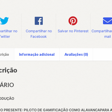
TIDD
dade
rtilhar no
Compartilhar no
Salvar no Pinterest
Compartilhar
Twitter
Facebook
mail
rição
Informação adicional
Avaliações (0)
crição
ÁRIO
RODUÇÃO
O PRESENTE: PILOTO DE GAMIFICAÇÃO COMO ALAVANCAPARA 