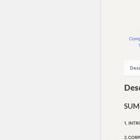
TAAV/
quanti
Compa
Desc
Des
SUM
1.
INT
2.CORP