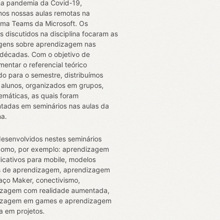
a pandemia da Covid-19,
mos nossas aulas remotas na
rma Teams da Microsoft. Os
s discutidos na disciplina focaram as
gens sobre aprendizagem nas
 décadas. Com o objetivo de
entar o referencial teórico
do para o semestre, distribuímos
 alunos, organizados em grupos,
temáticas, as quais foram
tadas em seminários nas aulas da
na.
esenvolvidos nestes seminários
como, por exemplo: aprendizagem
icativos para mobile, modelos
s de aprendizagem, aprendizagem
ço Maker, conectivismo,
izagem com realidade aumentada,
izagem em games e aprendizagem
 em projetos.