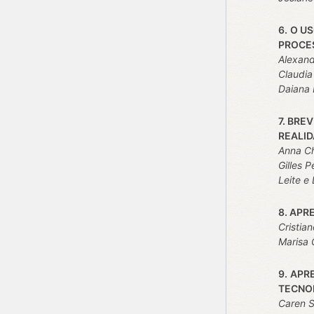
6.
O US
PROCE
Alexand
Claudia
Daiana 
7. BRE
REALID
Anna Ch
Gilles 
Leite e
8. AP
Cristia
Marisa 
9.
APR
TECNOL
Caren 