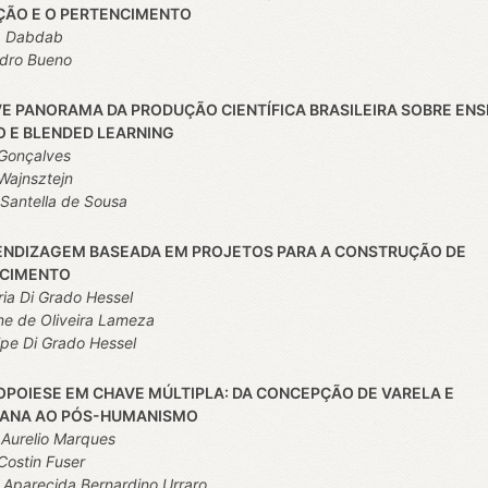
ÇÃO E O PERTENCIMENTO
a Dabdab
ndro Bueno
VE PANORAMA DA PRODUÇÃO CIENTÍFICA BRASILEIRA SOBRE ENS
O E BLENDED LEARNING
Gonçalves
Wajnsztejn
Santella de Sousa
ENDIZAGEM BASEADA EM PROJETOS PARA A CONSTRUÇÃO DE
CIMENTO
ia Di Grado Hessel
ne de Oliveira Lameza
lipe Di Grado Hessel
POIESE EM CHAVE MÚLTIPLA: DA CONCEPÇÃO DE VARELA E
ANA AO PÓS-HUMANISMO
Aurelio Marques
Costin Fuser
 Aparecida Bernardino Urraro