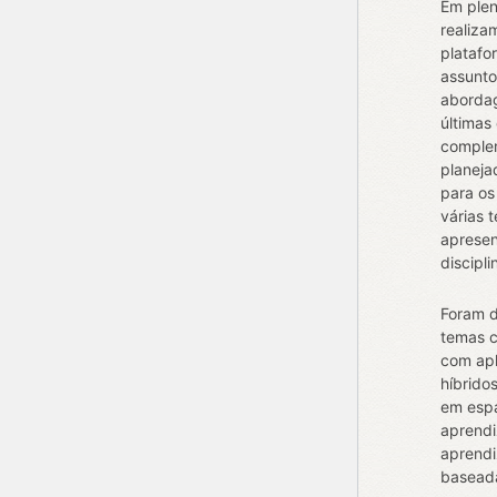
Em plen
realiza
platafo
assunto
aborda
últimas
complem
planeja
para os
várias 
apresen
discipli
Foram d
temas 
com apl
híbrido
em espa
aprend
aprend
baseada