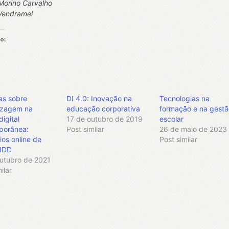
Morino Carvalho
Vendramel
so:
egando...
as sobre
DI 4.0: Inovação na
Tecnologias na
izagem na
educação corporativa
formação e na gestã
digital
17 de outubro de 2019
escolar
porânea:
Post similar
26 de maio de 2023
ios online de
Post similar
IDD
utubro de 2021
ilar