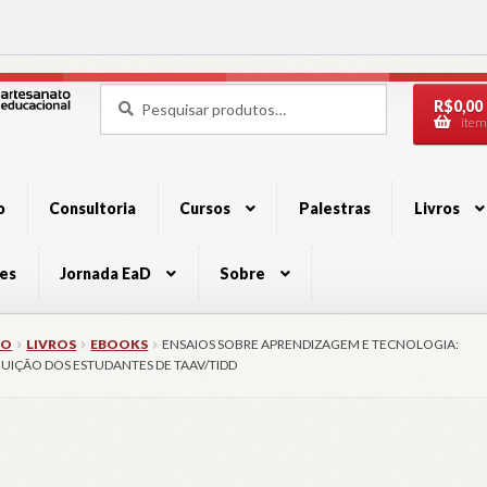
Pesquisar
Pesquisar
R$
0,00
por:
item
ação
údo
o
Consultoria
Cursos
Palestras
Livros
es
Jornada EaD
Sobre
IO
LIVROS
EBOOKS
ENSAIOS SOBRE APRENDIZAGEM E TECNOLOGIA:
UIÇÃO DOS ESTUDANTES DE TAAV/TIDD