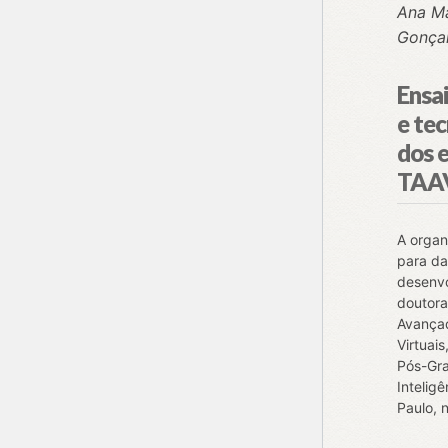
Ana Ma
Gonçal
Ensa
e tec
dos 
TAA
A organ
para da
desenvo
doutora
Avança
Virtuai
Pós-Gr
Intelig
Paulo, 