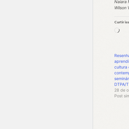
Naiara 
Wilson 
Curtir is
Carr
Resenh
aprend
cultura 
contem
seminár
DTPA/T
28 de o
Post sim