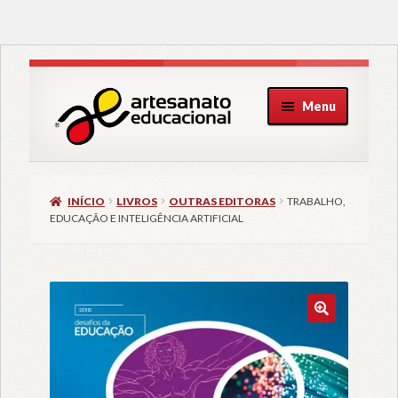
Pular
Pular
Menu
para
para
navegação
o
conteúdo
INÍCIO
LIVROS
OUTRAS EDITORAS
TRABALHO,
EDUCAÇÃO E INTELIGÊNCIA ARTIFICIAL
🔍