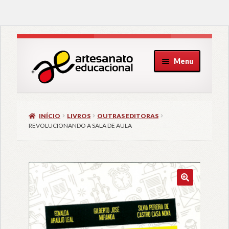
Pular
Pular
Menu
para
para
navegação
o
conteúdo
INÍCIO
LIVROS
OUTRAS EDITORAS
REVOLUCIONANDO A SALA DE AULA
🔍