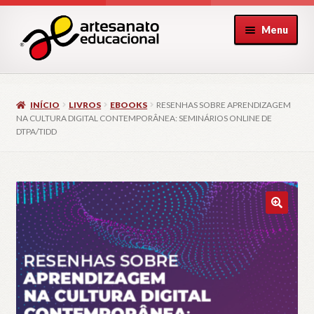
Pular
Pular
Menu
para
para
navegação
o
conteúdo
INÍCIO
LIVROS
EBOOKS
RESENHAS SOBRE APRENDIZAGEM
NA CULTURA DIGITAL CONTEMPORÂNEA: SEMINÁRIOS ONLINE DE
DTPA/TIDD