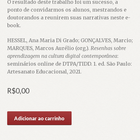
O resultado deste trabalho foi um sucesso, a
ponto de convidarmos os alunos, mestrandos e
doutorandos a reunirem suas narrativas neste e-
book.
HESSEL, Ana Maria Di Grado; GONÇALVES, Marcio;
MARQUES, Marcos Aurélio (org.).
Resenhas sobre
aprendizagem na cultura digital
contemporânea
:
seminários online de DTPA/TIDD. 1. ed. São Paulo:
Artesanato Educacional, 2021.
R$
0,00
Resenhas
Adicionar ao carrinho
sobre
aprendizagem
na