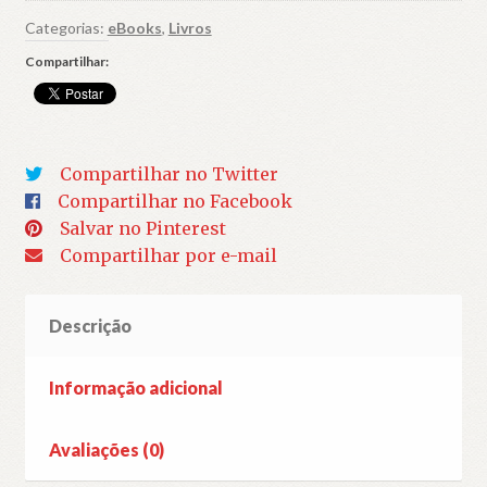
cultura
Categorias:
eBooks
,
Livros
digital
Compartilhar:
contemporânea:
seminários
online
de
Compartilhar no Twitter
DTPA/TIDD
Compartilhar no Facebook
quantidade
Salvar no Pinterest
Compartilhar por e-mail
Descrição
Informação adicional
Avaliações (0)