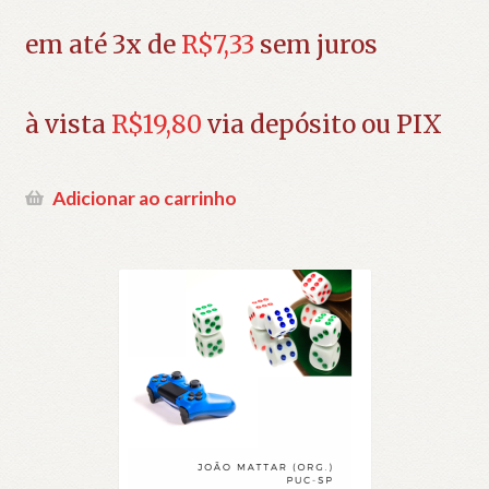
preço
O
original
preço
em até 3x de
R$
7,33
sem juros
era:
atual
R$45,00.
é:
R$22,00.
à vista
R$
19,80
via depósito ou PIX
Adicionar ao carrinho