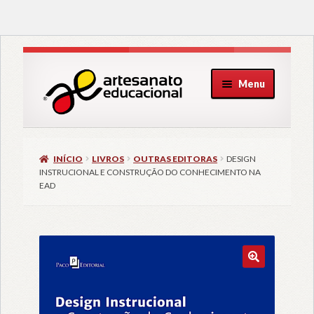
Pular
Pular
Menu
para
para
navegação
o
conteúdo
INÍCIO
LIVROS
OUTRAS EDITORAS
DESIGN
INSTRUCIONAL E CONSTRUÇÃO DO CONHECIMENTO NA
EAD
🔍