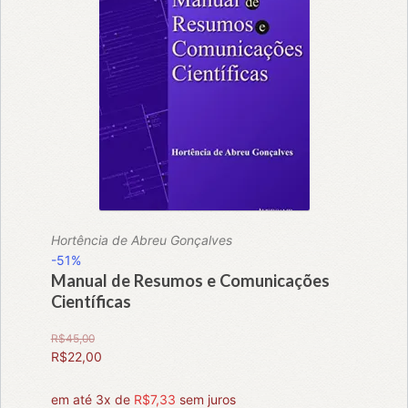
Hortência de Abreu Gonçalves
-51%
Manual de Resumos e Comunicações
Científicas
R$
45,00
O
R$
22,00
preço
O
original
preço
em até 3x de
R$
7,33
sem juros