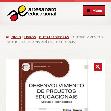
Pular
Pular
Menu
para
para
navegação
o
conteúdo
INÍCIO
LIVROS
OUTRAS EDITORAS
DESENVOLVIMENTO DE
PROJETOS EDUCACIONAIS: MÍDIAS E TECNOLOGIAS