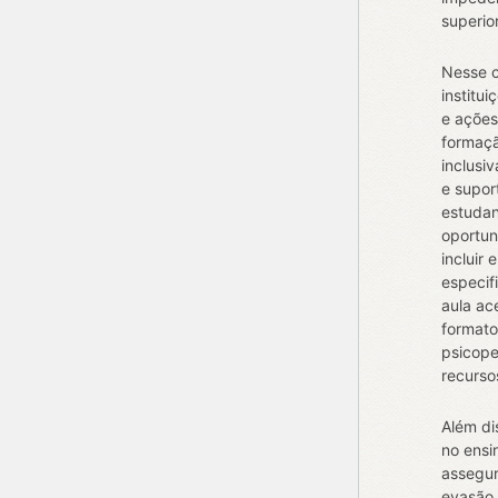
superior
Nesse c
institu
e ações
formaç
inclusi
e supor
estudan
oportun
incluir
especif
aula ac
formato
psicope
recurso
Além di
no ensi
assegur
evasão 