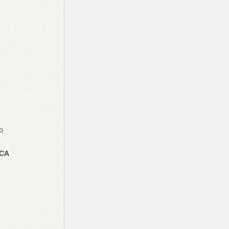
o
ICA