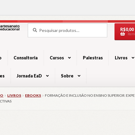
Pesquisar
Pesquisar
R$
0,00
por:
item
ação
údo
o
Consultoria
Cursos
Palestras
Livros
es
Jornada EaD
Sobre
IO
LIVROS
EBOOKS
FORMAÇÃO E INCLUSÃO NO ENSINO SUPERIOR: EXPE
CTIVAS