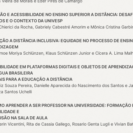
a Vieira de Morais e Eder Pires de Camargo
ÃO E ACESSIBILIDADE NO ENSINO SUPERIOR A DISTÂNCIA: DESAF
OS E O CONTEXTO DA
UNIVESP
Chierici da Rocha, Gabriely Cabestré Amorim e Mônica Cristina Garbi
ÃO A DISTÂNCIA INCLUSIVA: EQUIDADE NO PROCESSO DE ENSIN
DIZAGEM
omoe Moriya Schlünzen, Klaus Schlünzen Junior e Cícera A. Lima Malh
BILIDADE EM PLATAFORMAS DIGITAIS E OBJETOS DE APRENDIZ
GUA BRASILEIRA
AIS PARA A EDUCAÇÃO A DISTÂNCIA
iz Souza Pereira, Danielle Aparecida do Nascimento dos Santos e Ja
a Santos Uchelli
O APRENDER A SER PROFESSOR NA UNIVERSIDADE: FORMAÇÃO 
ILIDADE E
USÃO NA SALA DE AULA
rin Vicentini, Rita de Cassia Gallego, Rosario Genta Lugli e Vivian Ba