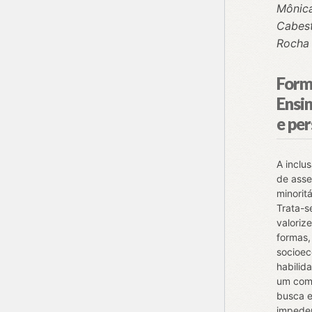
Mônica
Cabest
Rocha
Form
Ensin
e pe
A inclu
de asse
minorit
Trata-s
valoriz
formas, 
socioec
habilida
um comp
busca el
impede