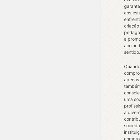
garanta
aos est
enfrent
criação
pedagóg
a promo
acolhed
sentido
Quando 
comprom
apenas 
também 
conscie
uma soc
profiss
a diver
contrib
socieda
institu
comprom