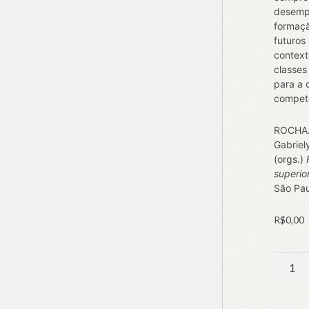
desemp
formaçã
futuros
context
classes
para a 
competê
ROCHA. 
Gabriel
(orgs.)
superio
São Pau
R$
0,00
Forma
e
Inclus