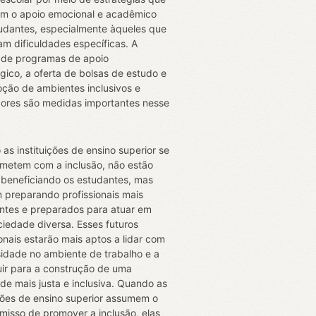
m o apoio emocional e acadêmico
udantes, especialmente àqueles que
am dificuldades específicas. A
 de programas de apoio
ico, a oferta de bolsas de estudo e
ção de ambientes inclusivos e
ores são medidas importantes nesse
.
as instituições de ensino superior se
etem com a inclusão, não estão
beneficiando os estudantes, mas
preparando profissionais mais
ntes e preparados para atuar em
iedade diversa. Esses futuros
ionais estarão mais aptos a lidar com
sidade no ambiente de trabalho e a
uir para a construção de uma
de mais justa e inclusiva. Quando as
ições de ensino superior assumem o
isso de promover a inclusão, elas