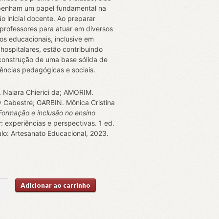
enham um papel fundamental na
o inicial docente. Ao preparar
 professores para atuar em diversos
os educacionais, inclusive em
 hospitalares, estão contribuindo
construção de uma base sólida de
ncias pedagógicas e sociais.
Naiara Chierici da; AMORIM.
y Cabestré; GARBIN. Mônica Cristina
Formação e inclusão no ensino
r
: experiências e perspectivas. 1 ed.
lo: Artesanato Educacional, 2023.
ção
Adicionar ao carrinho
ão