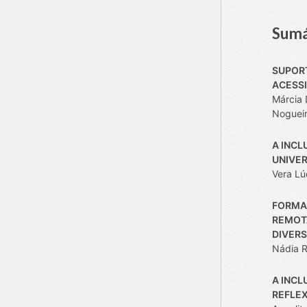
Sumá
SUPOR
ACESSI
Márcia 
Nogueir
A INCL
UNIVER
Vera Lú
FORMA
REMOTA
DIVERS
Nádia Ru
A INCL
REFLE