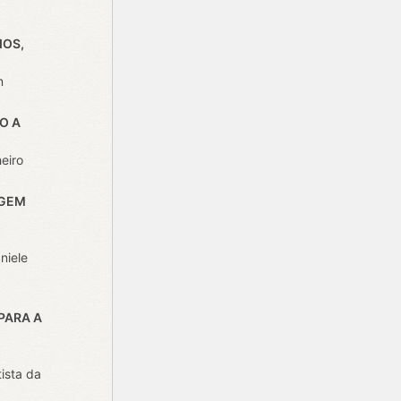
IOS,
n
O A
eiro
AGEM
niele
PARA A
tista da