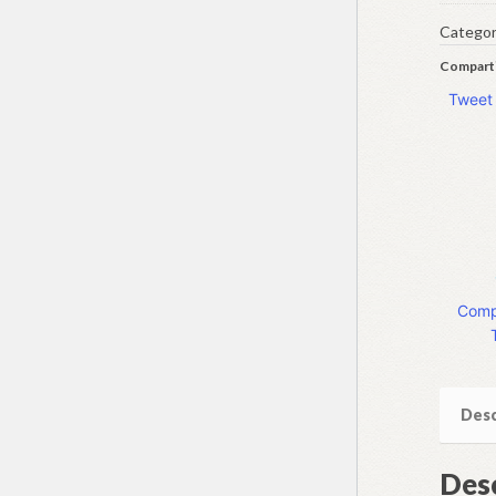
no
Ensino
Categor
Superi
Comparti
experi
Tweet
e
perspe
quanti
Compa
Desc
Des