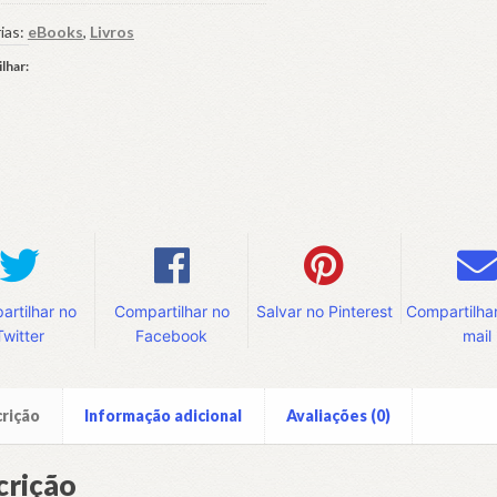
ias:
eBooks
,
Livros
or:
lhar:
ências
ctivas
dade
rtilhar no
Compartilhar no
Salvar no Pinterest
Compartilhar
Twitter
Facebook
mail
rição
Informação adicional
Avaliações (0)
crição