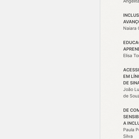
Angelit
INCLUS
AVANÇ
Naiara 
EDUCAÇ
APREN
Elisa T
ACESSI
EM LÍN
DE SIN
João Lu
de Souz
DE COM
SENSIB
A INCL
Paula Pe
Silva