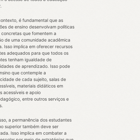
.
ontexto, é fundamental que as
ições de ensino desenvolvam políticas
 concretas que fomentem a
ão de uma comunidade acadêmica
va. Isso implica em oferecer recursos
tes adequados para que todos os
tes tenham igualdade de
idades de aprendizado. Isso pode
 ensino que contemple a
icidade de cada sujeito, salas de
essíveis, materiais didáticos em
s acessíveis e apoio
dagógico, entre outros serviços e
s.
sso, a permanência dos estudantes
no superior também deve ser
ada. Isso implica em combater a
escolar por meio de estratégias que