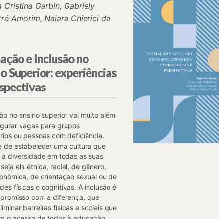
 Cristina Garbin, Gabriely
ré Amorim, Naiara Chierici da
ação e Inclusão no
o Superior: experiências
rspectivas
são no ensino superior vai muito além
gurar vagas para grupos
ários ou pessoas com deficiência.
e de estabelecer uma cultura que
e a diversidade em todas as suas
seja ela étnica, racial, de gênero,
onômica, de orientação sexual ou de
des físicas e cognitivas. A inclusão é
romisso com a diferença, que
iminar barreiras físicas e sociais que
m o acesso de todos à educação