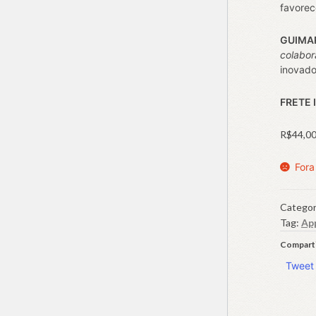
favorec
GUIMA
colabor
inovador
FRETE 
R$
44,0
Fora
Categor
Tag:
Ap
Comparti
Tweet