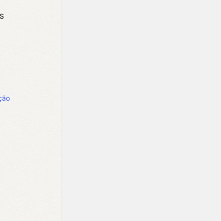
S
ção