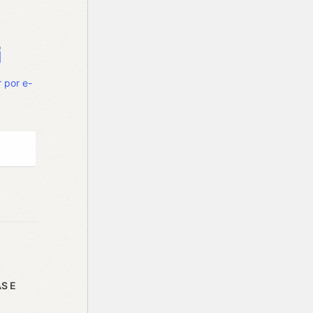
 por e-
S E