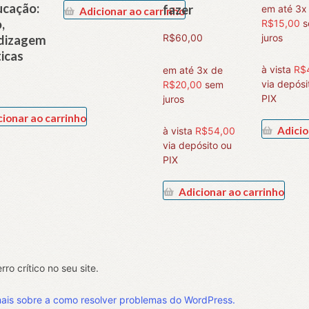
ucação:
fazer
em até 3x
Adicionar ao carrinho
,
R$
15,00
R$
60,00
juros
dizagem
ticas
à vista
R$
em até 3x de
via depósi
R$
20,00
sem
PIX
juros
cionar ao carrinho
Adicio
à vista
R$
54,00
via depósito ou
PIX
Adicionar ao carrinho
ro crítico no seu site.
ais sobre a como resolver problemas do WordPress.