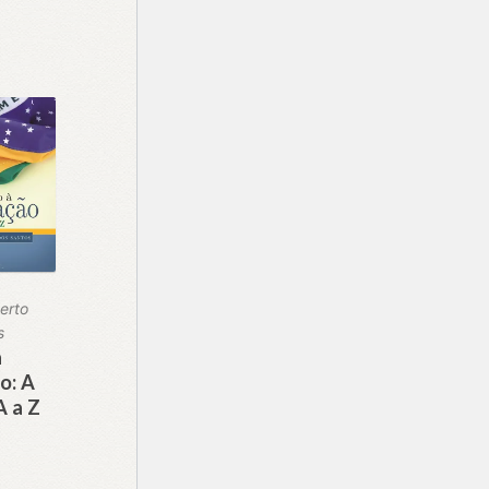
erto
s
à
o: A
A a Z