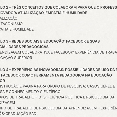
LO 2 –
TRÊS CONCEITOS QUE COLABORAM PARA QUE O PROFES
NOVADOR: ATUALIZAÇÃO, EMPATIA E HUMILDADE
UALIZAÇÃO
ROTAGONISMO
PATIA E HUMILDADE
LO 3 –
REDES SOCIAIS E EDUCAÇÃO: FACEBOOK E SUAS
CIALIDADES PEDAGÓGICAS
RENDIZAGEM COLABORATIVA E FACEBOOK: EXPERIÊNCIA DE TRAB
UCAÇÃO SUPERIOR
LO 4 –
EXPERIÊNCIAS INOVADORAS: POSSIBILIDADES DE USO DA 
L FACEBOOK COMO FERRAMENTA PEDAGÓGICA NA EDUCAÇÃO
IOR
NSTRUÇÃO E PÁGINA PARA GRUPO DE PESQUISA; CASOS GEPEL E
SA E CONHECIMENTO CIENTÍFICO
UPOS DE TRABALHO – GTS – CIÊNCIA POLÍTICA E PSICOLOGIA DA
DIZAGEM
UPO DE TRABALHO DE PSICOLOGIA DA APRENDIZAGEM – EXPERIÊ
ÓS-GRADUAÇÃO EAD