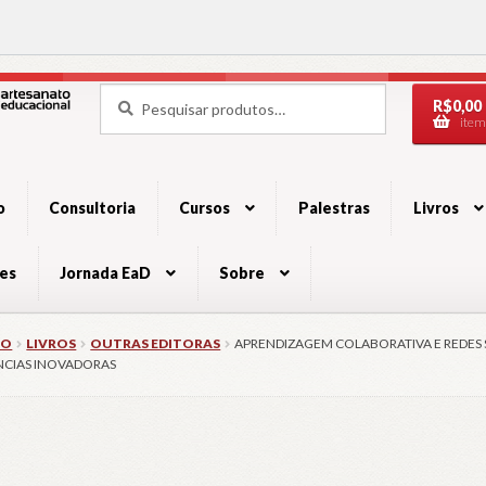
Pesquisar
Pesquisar
R$
0,00
por:
item
ação
údo
o
Consultoria
Cursos
Palestras
Livros
es
Jornada EaD
Sobre
IO
LIVROS
OUTRAS EDITORAS
APRENDIZAGEM COLABORATIVA E REDES S
NCIAS INOVADORAS