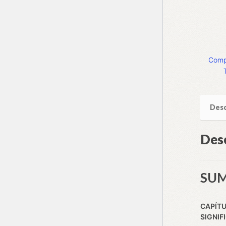
Compa
Desc
Des
SU
CAPÍTU
SIGNIF