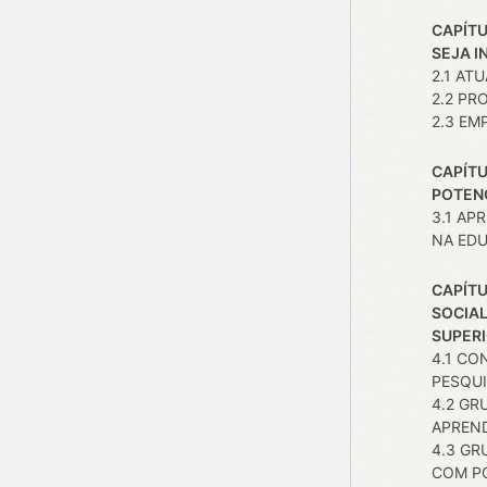
CAPÍTU
SEJA I
2.1 AT
2.2 P
2.3 EM
CAPÍTU
POTEN
3.1 AP
NA ED
CAPÍTU
SOCIA
SUPER
4.1 CO
PESQUI
4.2 GR
APREN
4.3 GR
COM P