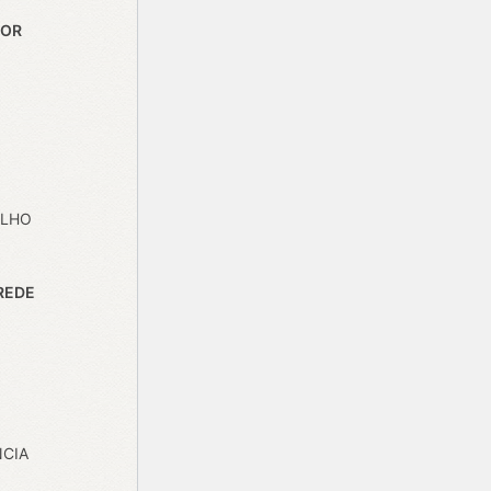
SOR
ALHO
REDE
NCIA