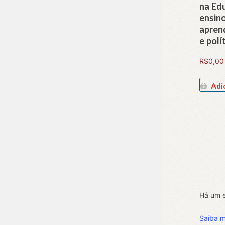
na Ed
ensino
apren
e polí
R$
0,00
Adi
Há um er
Saiba m