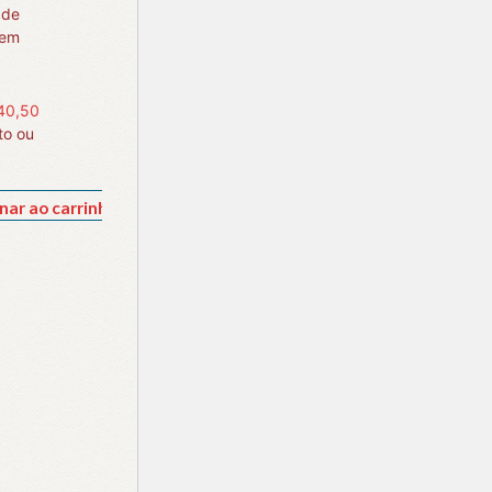
 de
sem
40,50
to ou
nar ao carrinho