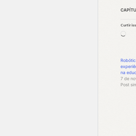
CAPÍTU
Curtir is
Carr
Robótic
experiê
na educ
7 de n
Post sim