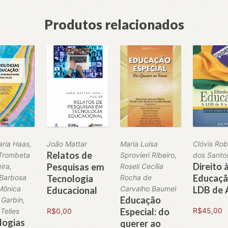
Produtos relacionados
aria Haas,
João Mattar
Maria Luisa
Clóvis Rob
Relatos de
 Trombeta
Sprovieri Ribeiro,
dos Santo
Direito 
Pesquisas em
ira,
Roseli Cecília
Educaçã
 Barbosa
Tecnologia
Rocha de
Mônica
Carvalho Baumel
LDB de 
Educacional
Educação
 Garbin,
Especial: do
R$
45,00
Telles
R$
0,00
logias
querer ao