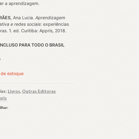
er a aprendizagem.
RÃES
, Ana Lucia.
Aprendizagem
ativa e redes sociais
: experiências
as. 1. ed. Curitiba: Appris, 2018.
INCLUSO PARA TODO O BRASIL
0
 de estoque
ias:
Livros
,
Outras Editoras
pris
lhar: