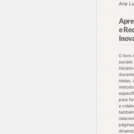
Ana Lu
Apre
e Red
Inov
O livro
sociais
iniciat
docent
ideias,
metodol
especif
para fa
e colab
também 
relacio
páginas
dinamiz