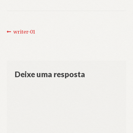
Navegação
Post
writer-01
anterior:
de
Post
Deixe uma resposta