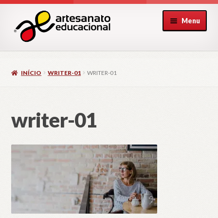
Pular
Pular
Menu
para
para
navegação
o
conteúdo
INÍCIO
WRITER-01
WRITER-01
writer-01