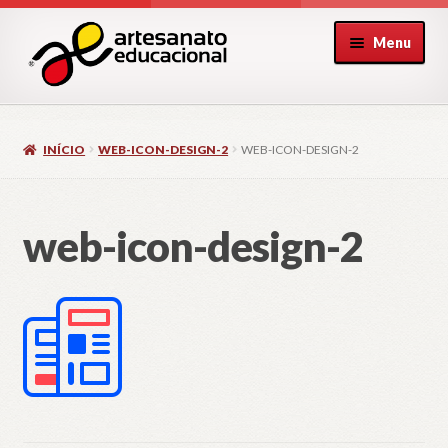
Pular
Pular
Menu
para
para
navegação
o
conteúdo
INÍCIO
WEB-ICON-DESIGN-2
WEB-ICON-DESIGN-2
web-icon-design-2