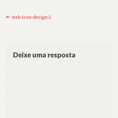
Navegação
Post
web-icon-design-2
anterior:
de
Post
Deixe uma resposta