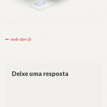
Navegação
Post
web-dev-25
anterior:
de
Post
Deixe uma resposta