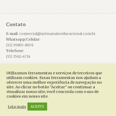
Contato
E-mail:
comercial@artesanatoeducacional.com.br
Whatsapp/Celular:
(11) 99855-8659
Telefone:
(11) 3562-4714
Utilizamos ferramentas e serviços de terceiros que
utilizam cookies. Essas ferramentas nos ajudam a
oferecer uma melhor experiência de navegação no
© Artesanato Educacional 2026
site. Ao clicar no botão “Aceitar” ou continuar a
Built with WooCommerce
.
visualizar nosso site, você concorda com o uso de
cookies em nosso site.
Leia mais
ACEITO
0
Pesquisar
Pesquisar