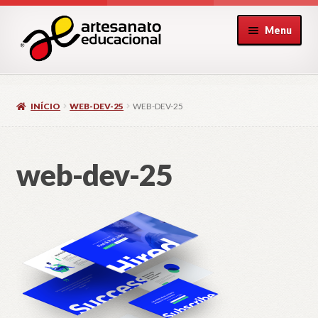
Pular
Pular
Menu
para
para
navegação
o
conteúdo
INÍCIO
WEB-DEV-25
WEB-DEV-25
web-dev-25