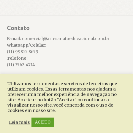
Contato
E-mail:
comercial@artesanatoeducacional.com.br
Whatsapp/Celular:
(11) 99855-8659
Telefone:
(11) 3562-4714
Utilizamos ferramentas e serviços de terceiros que
utilizam cookies. Essas ferramentas nos ajudam a
oferecer uma melhor experiência de navegação no
© Artesanato Educacional 2026
site. Ao clicar no botão “Aceitar” ou continuar a
Built with WooCommerce
.
visualizar nosso site, você concorda com o uso de
cookies em nosso site.
Leia mais
ACEITO
0
Pesquisar
Pesquisar