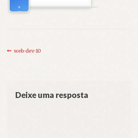
Navegação
Post
web-dev-10
anterior:
de
Post
Deixe uma resposta