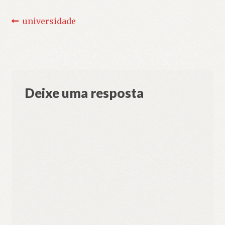
Navegação
Post
universidade
anterior:
de
Post
Deixe uma resposta