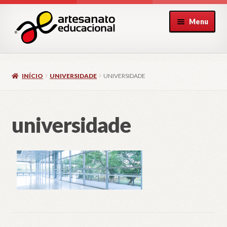
Pular
Pular
Menu
para
para
navegação
o
conteúdo
INÍCIO
UNIVERSIDADE
UNIVERSIDADE
universidade