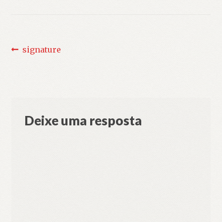
Navegação
Post
signature
anterior:
de
Post
Deixe uma resposta