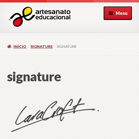
Pular
Pular
Menu
para
para
navegação
o
conteúdo
INÍCIO
SIGNATURE
SIGNATURE
signature