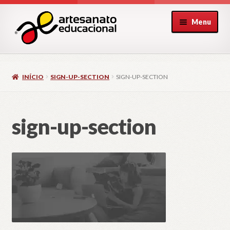
Pular
Pular
Menu
para
para
navegação
o
conteúdo
INÍCIO
SIGN-UP-SECTION
SIGN-UP-SECTION
sign-up-section