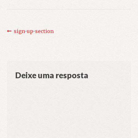
Navegação
Post
sign-up-section
anterior:
de
Post
Deixe uma resposta