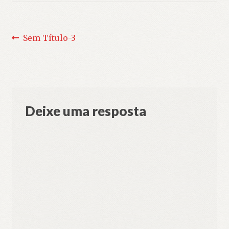
Navegação
Post
Sem Título-3
anterior:
de
Post
Deixe uma resposta