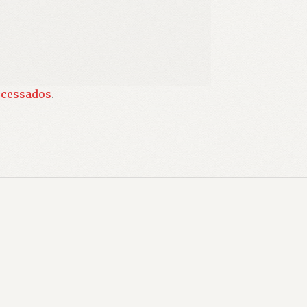
ocessados
.