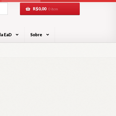
R$
0,00
0 item
da EaD
Sobre