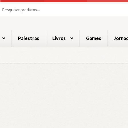
uisar
uisar
Palestras
Livros
Games
Jorna