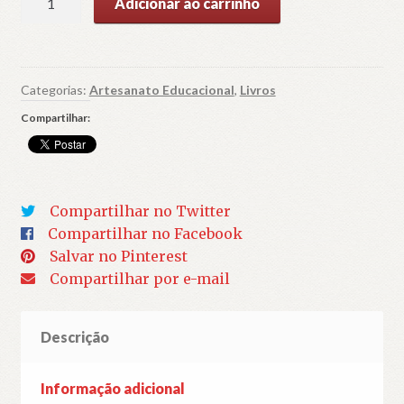
Adicionar ao carrinho
da
Educação
Superior
Tecnológica
Categorias:
Artesanato Educacional
,
Livros
Pública:
Compartilhar:
a
potencialidade
emancipadora
e
Compartilhar no Twitter
transformadora
Compartilhar no Facebook
da
Salvar no Pinterest
EaD
Compartilhar por e-mail
quantidade
Descrição
Informação adicional