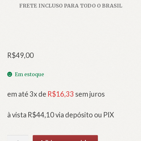
FRETE INCLUSO PARA TODO O BRASIL
R$
49,00
Em estoque
em até 3x de
R$
16,33
sem juros
à vista
R$
44,10
via depósito ou PIX
Vozes