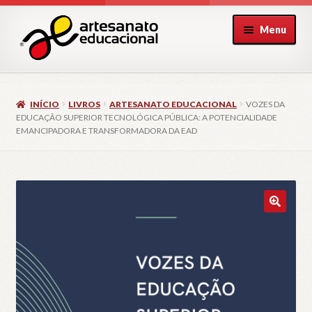
Pular
Pular
Menu
para
para
navegação
o
conteúdo
INÍCIO
LIVROS
ARTESANATO EDUCACIONAL
VOZES DA
EDUCAÇÃO SUPERIOR TECNOLÓGICA PÚBLICA: A POTENCIALIDADE
EMANCIPADORA E TRANSFORMADORA DA EAD