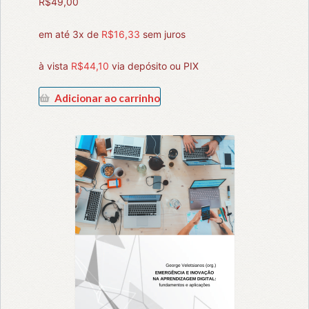
R$
49,00
em até 3x de
R$
16,33
sem juros
à vista
R$
44,10
via depósito ou PIX
Adicionar ao carrinho