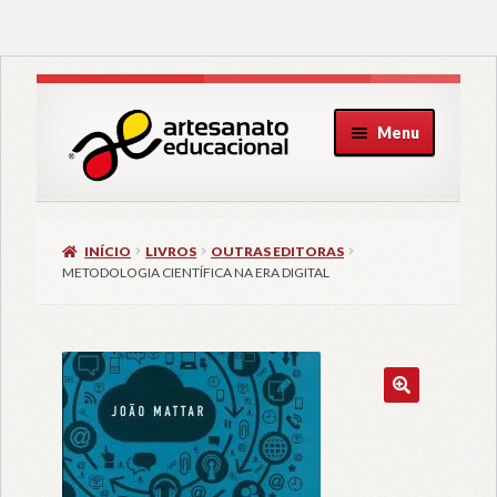
Pular
Pular
Menu
para
para
navegação
o
conteúdo
INÍCIO
LIVROS
OUTRAS EDITORAS
METODOLOGIA CIENTÍFICA NA ERA DIGITAL
🔍