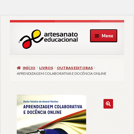
Pular
Pular
Menu
para
para
navegação
o
conteúdo
INÍCIO
LIVROS
OUTRAS EDITORAS
APRENDIZAGEM COLABORATIVA E DOCÊNCIA ONLINE
🔍