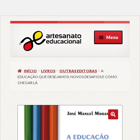
Pular
Pular
Menu
para
para
navegação
o
conteúdo
INÍCIO
LIVROS
OUTRAS EDITORAS
A
EDUCAÇÃO QUE DESEJAMOS: NOVOS DESAFIOS E COMO
CHEGAR LÁ
🔍