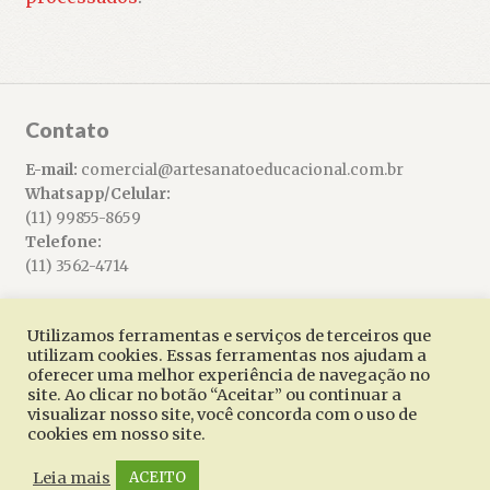
Contato
E-mail:
comercial@artesanatoeducacional.com.br
Whatsapp/Celular:
(11) 99855-8659
Telefone:
(11) 3562-4714
Utilizamos ferramentas e serviços de terceiros que
utilizam cookies. Essas ferramentas nos ajudam a
oferecer uma melhor experiência de navegação no
© Artesanato Educacional 2026
site. Ao clicar no botão “Aceitar” ou continuar a
Built with WooCommerce
.
visualizar nosso site, você concorda com o uso de
cookies em nosso site.
Leia mais
ACEITO
0