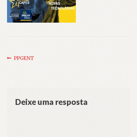
Navegação
Post
PPGENT
anterior:
de
Post
Deixe uma resposta