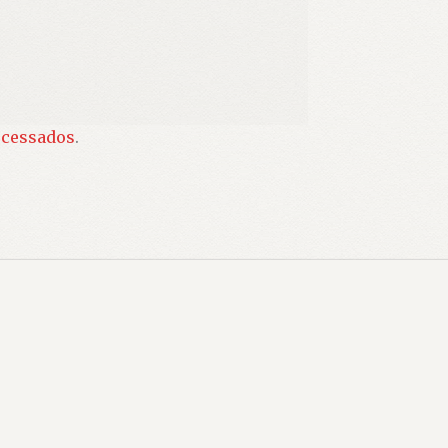
ocessados
.