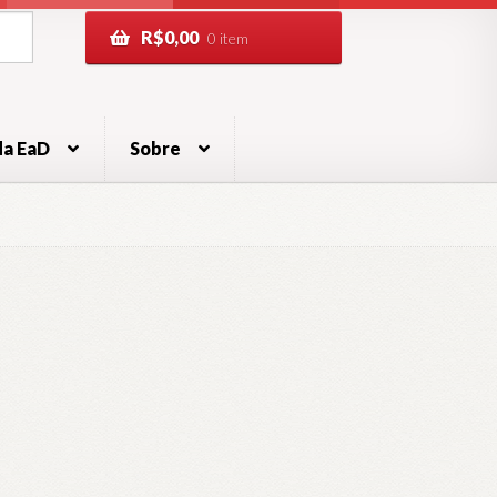
R$
0,00
0 item
da EaD
Sobre