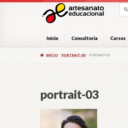
Pular
Pular
Pesq
Pesq
por:
para
para
navegação
o
conteúdo
Início
Consultoria
Cursos
INÍCIO
PORTRAIT-03
PORTRAIT-03
portrait-03