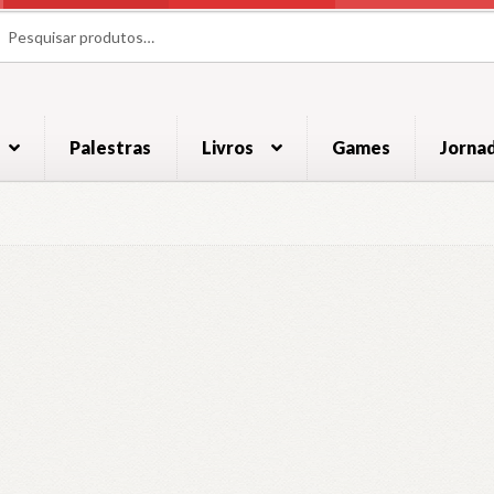
uisar
uisar
Palestras
Livros
Games
Jorna