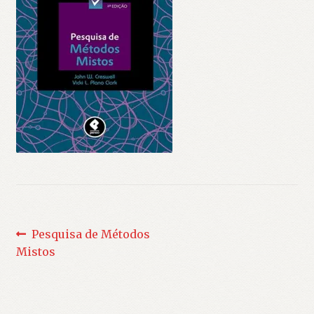
Navegação
Post
Pesquisa de Métodos
anterior:
Mistos
de
Post