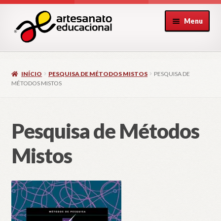
Pular
Pular
Menu
para
para
navegação
o
conteúdo
INÍCIO
PESQUISA DE MÉTODOS MISTOS
PESQUISA DE
MÉTODOS MISTOS
Pesquisa de Métodos
Mistos