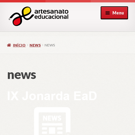
Pular
Pular
Menu
para
para
navegação
o
conteúdo
INÍCIO
NEWS
NEWS
news