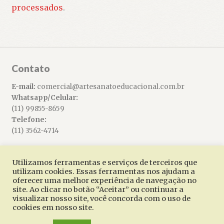
processados
.
Contato
E-mail:
comercial@artesanatoeducacional.com.br
Whatsapp/Celular:
(11) 99855-8659
Telefone:
(11) 3562-4714
Utilizamos ferramentas e serviços de terceiros que
utilizam cookies. Essas ferramentas nos ajudam a
oferecer uma melhor experiência de navegação no
© Artesanato Educacional 2026
site. Ao clicar no botão “Aceitar” ou continuar a
Built with WooCommerce
.
visualizar nosso site, você concorda com o uso de
cookies em nosso site.