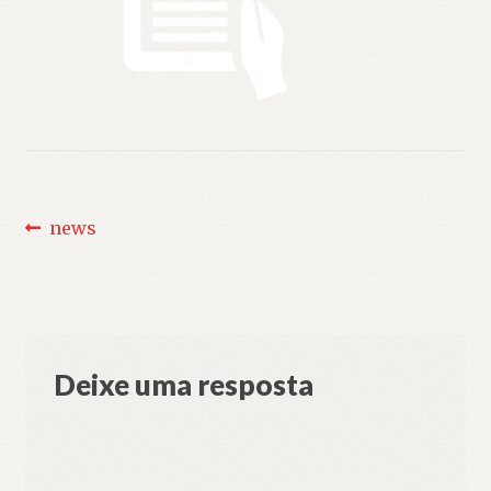
Navegação
Post
news
anterior:
de
Post
Deixe uma resposta