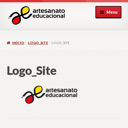
Pular
Pular
Menu
para
para
navegação
o
conteúdo
INÍCIO
LOGO_SITE
LOGO_SITE
Logo_Site