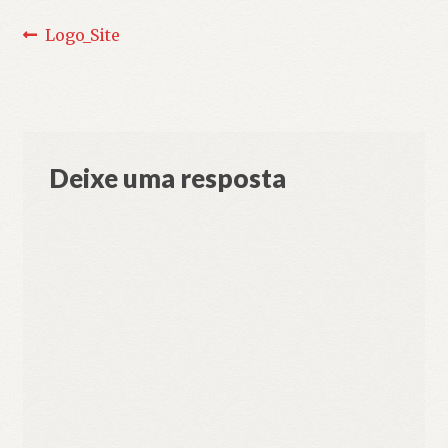
Navegação
Post
Logo_Site
anterior:
de
Post
Deixe uma resposta