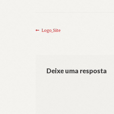
Navegação
Post
Logo_Site
anterior:
de
Post
Deixe uma resposta