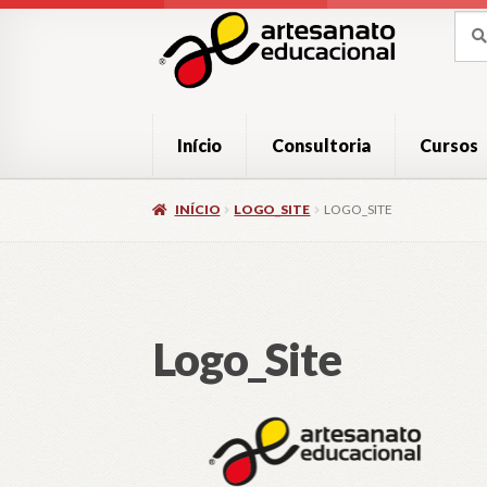
Pular
Pular
Pesq
Pesq
por:
para
para
navegação
o
conteúdo
Início
Consultoria
Cursos
INÍCIO
LOGO_SITE
LOGO_SITE
Logo_Site