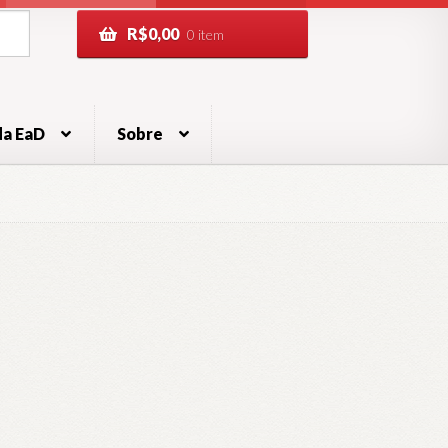
R$
0,00
0 item
da EaD
Sobre