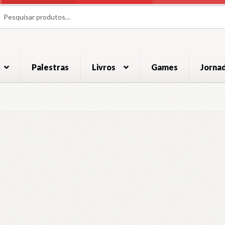
uisar
uisar
Palestras
Livros
Games
Jorna