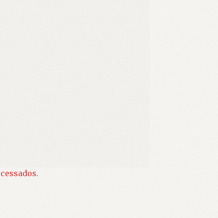
ocessados
.