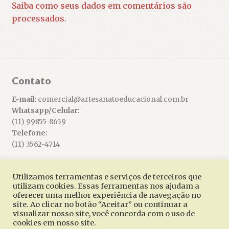
Saiba como seus dados em comentários são
processados
.
Contato
E-mail:
comercial@artesanatoeducacional.com.br
Whatsapp/Celular:
(11) 99855-8659
Telefone:
(11) 3562-4714
Utilizamos ferramentas e serviços de terceiros que
utilizam cookies. Essas ferramentas nos ajudam a
oferecer uma melhor experiência de navegação no
© Artesanato Educacional 2026
site. Ao clicar no botão “Aceitar” ou continuar a
Built with WooCommerce
.
visualizar nosso site, você concorda com o uso de
cookies em nosso site.