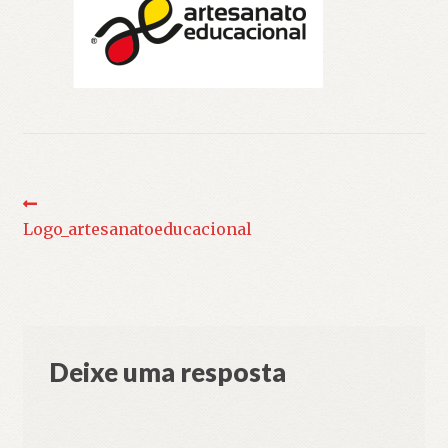
Navegação
Post
anterior:
Logo_artesanatoeducacional
de
Post
Deixe uma resposta