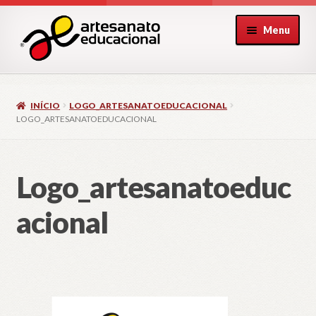
Pular
Pular
Menu
para
para
navegação
o
conteúdo
INÍCIO
LOGO_ARTESANATOEDUCACIONAL
LOGO_ARTESANATOEDUCACIONAL
Logo_artesanatoeduc
acional