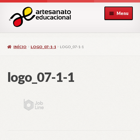
Pular
Pular
Menu
para
para
navegação
o
conteúdo
INÍCIO
LOGO_07-1-1
LOGO_07-1-1
logo_07-1-1