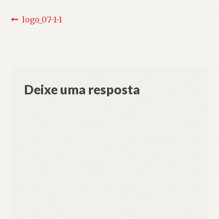
Navegação
Post
logo_07-1-1
anterior:
de
Post
Deixe uma resposta