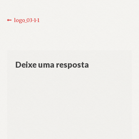
Navegação
Post
logo_03-1-1
anterior:
de
Post
Deixe uma resposta