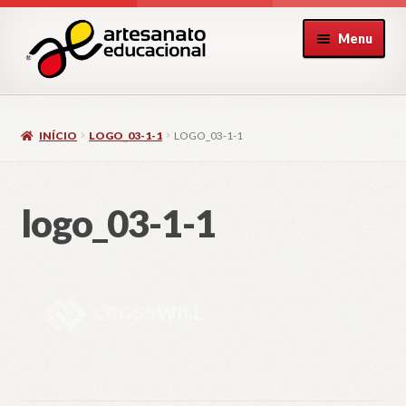
Pular
Pular
Menu
para
para
navegação
o
conteúdo
INÍCIO
LOGO_03-1-1
LOGO_03-1-1
logo_03-1-1