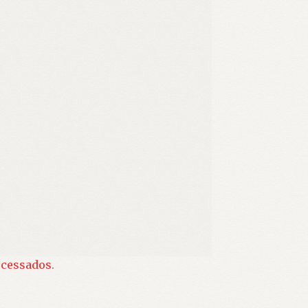
ocessados
.