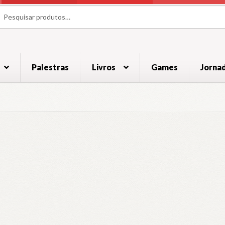
uisar
uisar
Palestras
Livros
Games
Jorna