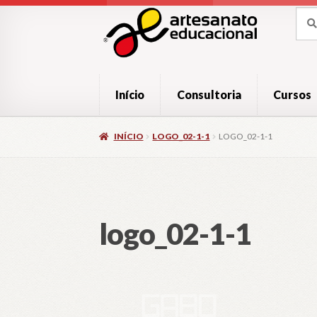
Pular
Pular
Pesq
Pesq
por:
para
para
navegação
o
conteúdo
Início
Consultoria
Cursos
INÍCIO
LOGO_02-1-1
LOGO_02-1-1
logo_02-1-1