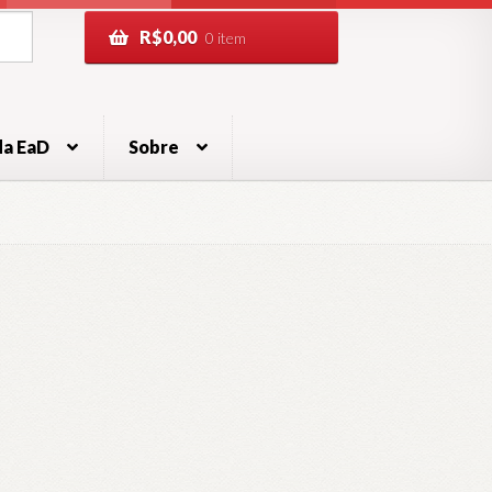
R$
0,00
0 item
da EaD
Sobre