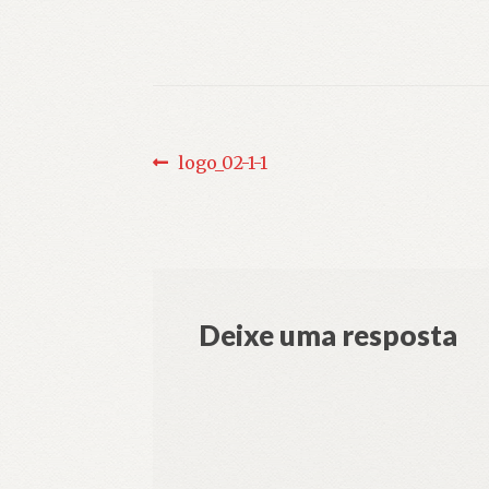
Navegação
Post
logo_02-1-1
anterior:
de
Post
Deixe uma resposta