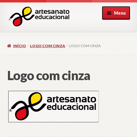
Pular
Pular
Menu
para
para
navegação
o
conteúdo
INÍCIO
LOGO COM CINZA
LOGO COM CINZA
Logo com cinza