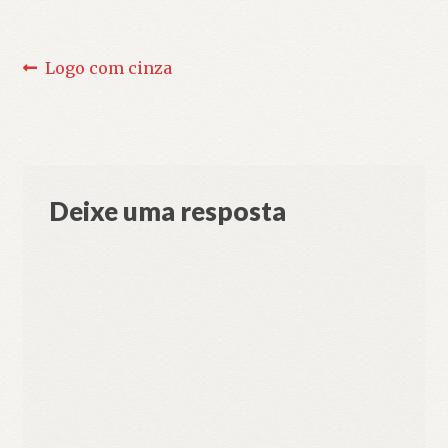
Navegação
Post
Logo com cinza
anterior:
de
Post
Deixe uma resposta