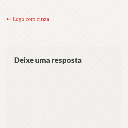
Navegação
Post
Logo com cinza
anterior:
de
Post
Deixe uma resposta