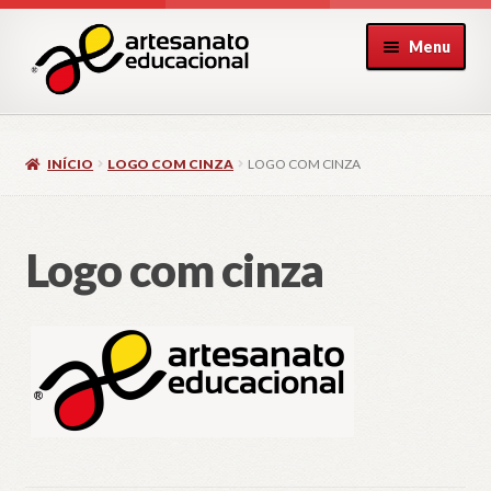
Pular
Pular
Menu
para
para
navegação
o
conteúdo
INÍCIO
LOGO COM CINZA
LOGO COM CINZA
Logo com cinza