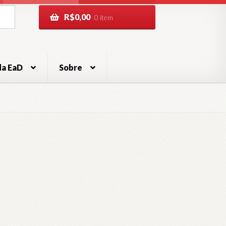
R$
0,00
0 item
da EaD
Sobre