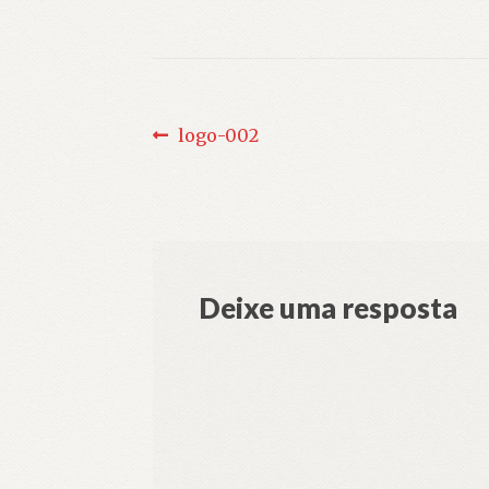
Navegação
Post
logo-002
anterior:
de
Post
Deixe uma resposta