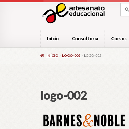
Pular
Pular
Pesq
Pesq
por:
para
para
navegação
o
conteúdo
Início
Consultoria
Cursos
INÍCIO
LOGO-002
LOGO-002
logo-002