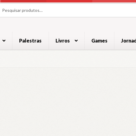
uisar
uisar
Palestras
Livros
Games
Jorna