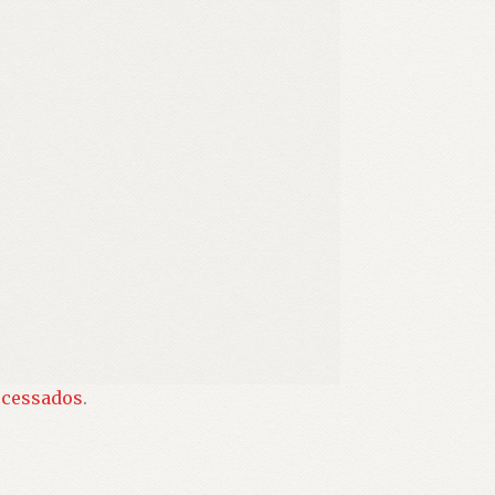
ocessados
.