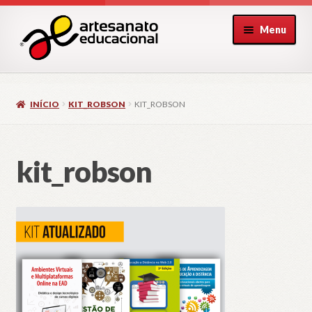
Pular
Pular
Menu
para
para
navegação
o
conteúdo
INÍCIO
KIT_ROBSON
KIT_ROBSON
kit_robson