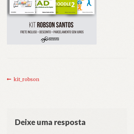
Navegação
Post
kit_robson
anterior:
de
Post
Deixe uma resposta