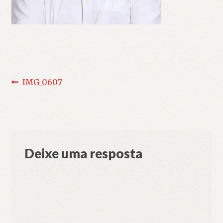
Navegação
Post
IMG_0607
anterior:
de
Post
Deixe uma resposta