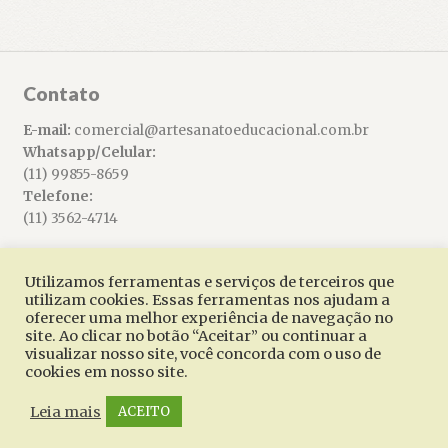
Contato
E-mail:
comercial@artesanatoeducacional.com.br
Whatsapp/Celular:
(11) 99855-8659
Telefone:
(11) 3562-4714
Utilizamos ferramentas e serviços de terceiros que
utilizam cookies. Essas ferramentas nos ajudam a
oferecer uma melhor experiência de navegação no
© Artesanato Educacional 2026
site. Ao clicar no botão “Aceitar” ou continuar a
Built with WooCommerce
.
visualizar nosso site, você concorda com o uso de
cookies em nosso site.
Leia mais
ACEITO
0
Pesquisar
Pesquisar