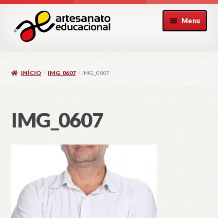
Pular
Pular
Menu
para
para
navegação
o
conteúdo
INÍCIO
IMG_0607
IMG_0607
IMG_0607