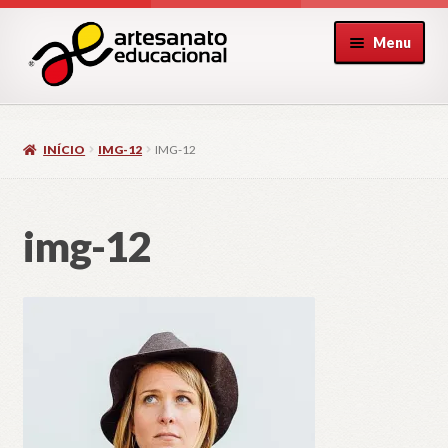
Pular
Pular
Menu
para
para
navegação
o
conteúdo
INÍCIO
IMG-12
IMG-12
img-12