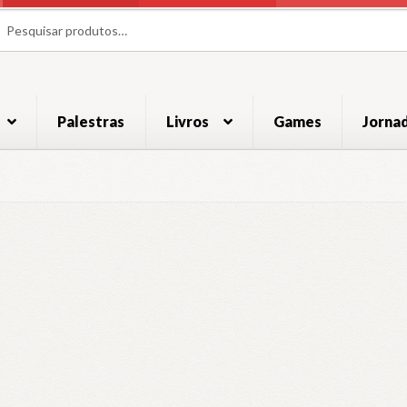
uisar
uisar
Palestras
Livros
Games
Jorna