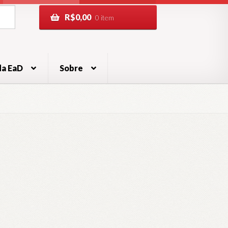
R$
0,00
0 item
da EaD
Sobre