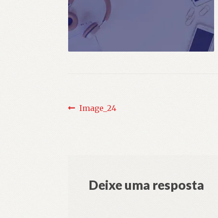
Navegação
Post
Image_24
anterior:
de
Post
Deixe uma resposta