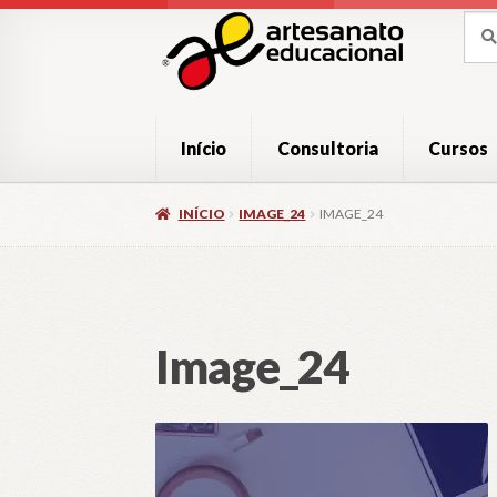
Pular
Pular
Pesq
Pesq
por:
para
para
navegação
o
conteúdo
Início
Consultoria
Cursos
INÍCIO
IMAGE_24
IMAGE_24
Image_24