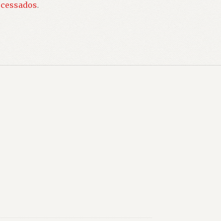
ocessados
.